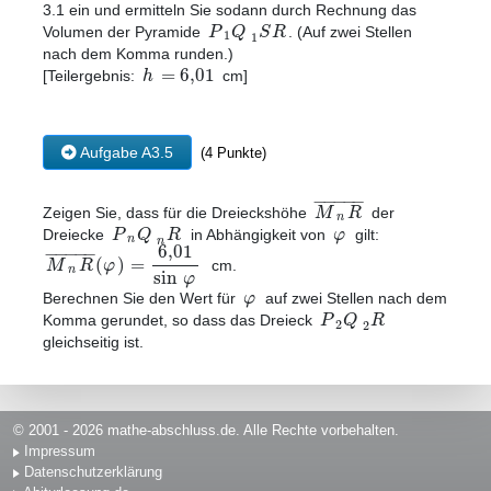
3.1 ein und ermitteln Sie sodann durch Rechnung das
P
Q
S
R
Volumen der Pyramide
. (Auf zwei Stellen
1
1
nach dem Komma runden.)
=
6
,
01
h
[Teilergebnis:
cm]
Aufgabe A3.5
(4 Punkte)
−
−
−
−
−
M
R
Zeigen Sie, dass für die Dreieckshöhe
der
n
P
Q
R
φ
Dreiecke
in Abhängigkeit von
gilt:
n
n
6
,
01
−
−
−
−
−
(
)
=
M
R
φ
cm.
n
sin
φ
φ
Berechnen Sie den Wert für
auf zwei Stellen nach dem
P
Q
R
Komma gerundet, so dass das Dreieck
2
2
gleichseitig ist.
© 2001 - 2026 mathe-abschluss.de. Alle Rechte vorbehalten.
Impressum
Datenschutzerklärung