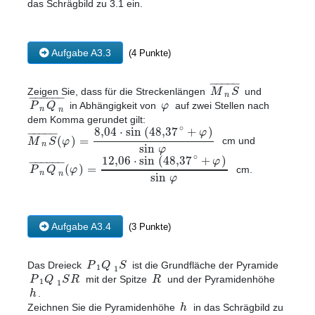
das Schrägbild zu 3.1 ein.
Aufgabe A3.3
(4 Punkte)
−
−
−
−
−
M
S
Zeigen Sie, dass für die Streckenlängen
und
−
−
−
−
−
−
n
P
Q
φ
in Abhängigkeit von
auf zwei Stellen nach
n
n
dem Komma gerundet gilt:
∘
8
,
04
⋅
sin
(
48
,
37
+
)
−
−
−
−
−
φ
(
)
=
M
S
φ
cm und
n
sin
φ
∘
12
,
06
⋅
sin
(
48
,
37
+
)
−
−
−
−
−
−
φ
(
)
=
P
Q
φ
cm.
n
sin
n
φ
Aufgabe A3.4
(3 Punkte)
P
Q
S
Das Dreieck
ist die Grundfläche der Pyramide
1
1
P
Q
S
R
R
mit der Spitze
und der Pyramidenhöhe
1
1
h
.
h
Zeichnen Sie die Pyramidenhöhe
in das Schrägbild zu