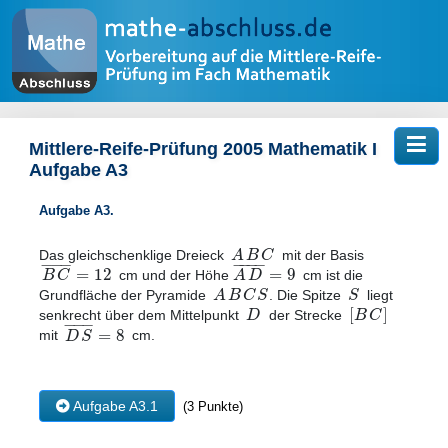
Tog
Mittlere-Reife-Prüfung 2005 Mathematik I
Aufgabe A3
Aufgabe A3.
A
B
C
Das gleichschenklige Dreieck
mit der Basis
−
−
−
−
−
−
−
=
12
=
9
B
C
A
D
cm und der Höhe
cm ist die
A
B
C
S
S
Grundfläche der Pyramide
. Die Spitze
liegt
[
]
D
B
C
senkrecht über dem Mittelpunkt
der Strecke
−
−
−
=
8
D
S
mit
cm.
Aufgabe A3.1
(3 Punkte)