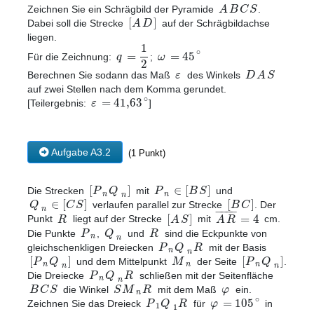
A
B
C
S
Zeichnen Sie ein Schrägbild der Pyramide
.
[
]
A
D
Dabei soll die Strecke
auf der Schrägbildachse
liegen.
1
∘
=
=
45
q
ω
Für die Zeichnung:
;
2
ε
D
A
S
Berechnen Sie sodann das Maß
des Winkels
auf zwei Stellen nach dem Komma gerundet.
∘
=
41
,
63
ε
[Teilergebnis:
]
Aufgabe A3.2
(1 Punkt)
[
]
∈
[
]
P
Q
P
B
S
Die Strecken
mit
und
n
n
n
∈
[
]
[
]
Q
C
S
B
C
verlaufen parallel zur Strecke
. Der
−
−
−
−
n
[
]
=
4
R
A
S
A
R
Punkt
liegt auf der Strecke
mit
cm.
P
Q
R
Die Punkte
,
und
sind die Eckpunkte von
n
n
P
Q
R
gleichschenkligen Dreiecken
mit der Basis
n
n
[
]
[
]
P
Q
M
P
Q
und dem Mittelpunkt
der Seite
.
n
n
n
n
n
P
Q
R
Die Dreiecke
schließen mit der Seitenfläche
n
n
B
C
S
S
M
R
φ
die Winkel
mit dem Maß
ein.
n
∘
=
105
P
Q
R
φ
Zeichnen Sie das Dreieck
für
in
1
1