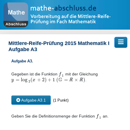
Tog
Mittlere-Reife-Prüfung 2015 Mathematik I
Aufgabe A3
Aufgabe A3.
f
Gegeben ist die Funktion
mit der Gleichung
1
G
=
log
(
+
2
)
+
1
(
=
×
)
y
x
ℝ
ℝ
.
2
Aufgabe A3.1
(1 Punkt)
f
Geben Sie die Definitionsmenge der Funktion
an.
1