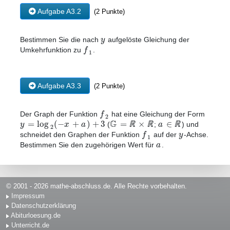
Aufgabe A3.2
(2 Punkte)
y
Bestimmen Sie die nach
aufgelöste Gleichung der
f
Umkehrfunktion zu
.
1
Aufgabe A3.3
(2 Punkte)
f
Der Graph der Funktion
hat eine Gleichung der Form
2
G
=
log
(
−
+
)
+
3
=
×
∈
y
x
a
a
ℝ
ℝ
ℝ
(
;
) und
2
f
y
schneidet den Graphen der Funktion
auf der
-Achse.
1
a
Bestimmen Sie den zugehörigen Wert für
.
© 2001 - 2026 mathe-abschluss.de. Alle Rechte vorbehalten.
Impressum
Datenschutzerklärung
Abiturloesung.de
Unterricht.de