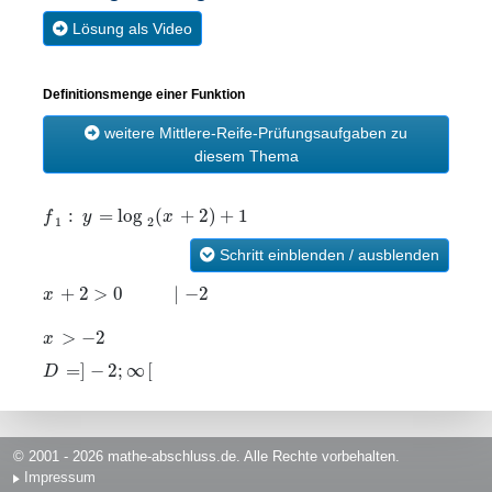
Lösung als Video
Definitionsmenge einer Funktion
weitere Mittlere-Reife-Prüfungsaufgaben zu
diesem Thema
:
=
log
(
+
2
)
+
1
f
y
x
1
2
Schritt einblenden / ausblenden
+
2
>
0
|
−
2
x
>
−
2
x
=
]
−
2
;
∞
[
D
© 2001 - 2026 mathe-abschluss.de. Alle Rechte vorbehalten.
Impressum