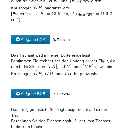
[
]
[
]
H
E
E
G
durch die Strecken
und
sowie den
⌢
G
H
Kreisbogen
begrenzt wird.
−
−
−
−
=
13
,
9
=
190
,
2
E
K
A
[Ergebnisse:
cm;
Sektor GEH
2
cm
]
Aufgabe B2.4
(4 Punkte)
Das Tischset wird mit einer Borte eingefasst.
u
Bestimmen Sie rechnerisch den Umfang
der Figur, die
[
]
[
]
[
]
I
A
A
B
B
F
durch die Strecken
,
und
sowie die
⌢
⌢
⌢
G
F
G
H
I
H
Kreisbögen
,
und
begrenzt wird.
Aufgabe B2.5
(4 Punkte)
Das fertig gebastelte Set liegt ausgebreitet auf einem
Tisch.
A
Berechnen Sie den Flächeninhalt
der vom Tischset
bedeckten Fläche.