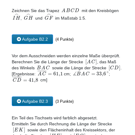
A
B
C
D
Zeichnen Sie das Trapez
mit den Kreisbögen
⌢
⌢
⌢
I
H
G
H
G
F
,
und
im Maßstab 1:5.
Aufgabe B2.2
(4 Punkte)
Vor dem Ausschneiden werden einzelne Maße überprüft.
[
]
A
C
Berechnen Sie die Länge der Strecke
, das Maß
[
]
B
A
C
C
D
des Winkels
sowie die Länge der Strecke
.
−
−
−
∡
∘
=
61
,
1
=
33
,
6
A
C
B
A
C
[Ergebnisse:
cm;
;
−
−
−
−
=
41
,
8
C
D
cm]
Aufgabe B2.3
(3 Punkte)
Ein Teil des Tischsets wird farblich abgesetzt.
Ermitteln Sie durch Rechnung die Länge der Strecke
[
]
E
K
sowie den Flächeninhalt des Kreissektors, der