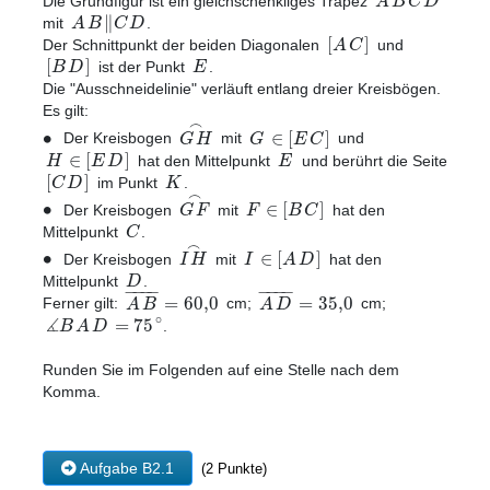
A
B
C
D
Die Grundfigur ist ein gleichschenkliges Trapez
∥
A
B
C
D
mit
.
[
]
A
C
Der Schnittpunkt der beiden Diagonalen
und
[
]
B
D
E
ist der Punkt
.
Die "Ausschneidelinie" verläuft entlang dreier Kreisbögen.
Es gilt:
⌢
∙
∈
[
]
G
H
G
E
C
Der Kreisbogen
mit
und
∈
[
]
H
E
D
E
hat den Mittelpunkt
und berührt die Seite
[
]
C
D
K
im Punkt
.
⌢
∙
∈
[
]
G
F
F
B
C
Der Kreisbogen
mit
hat den
C
Mittelpunkt
.
⌢
∙
∈
[
]
I
H
I
A
D
Der Kreisbogen
mit
hat den
D
Mittelpunkt
.
−
−
−
−
−
−
−
−
=
60
,
0
=
35
,
0
A
B
A
D
Ferner gilt:
cm;
cm;
∡
∘
=
75
B
A
D
.
Runden Sie im Folgenden auf eine Stelle nach dem
Komma.
Aufgabe B2.1
(2 Punkte)