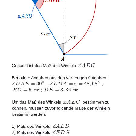
∡
A
E
G
Gesucht ist das Maß des Winkels
.
Benötigte Angaben aus den vorherigen Aufgaben:
∡
∡
∘
∘
=
30
=
=
48
,
08
D
A
E
E
D
A
ε
;
;
−
−
−
−
−
−
−
−
=
5
=
3
,
36
E
G
D
E
cm ;
cm
∡
A
E
G
Um das Maß des Winkels
bestimmen zu
können, müssen zuvor folgende Maße der Winkeln
bestimmt werden:
∡
A
E
D
1) Maß des Winkels
∡
E
D
G
2) Maß des Winkels