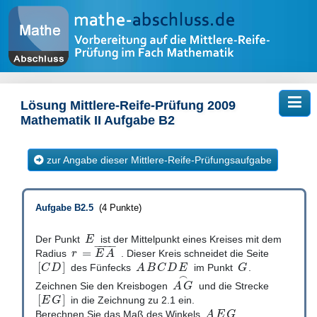
Tog
Lösung Mittlere-Reife-Prüfung 2009
Mathematik II Aufgabe B2
zur Angabe dieser Mittlere-Reife-Prüfungsaufgabe
Aufgabe B2.5
(4 Punkte)
E
Der Punkt
ist der Mittelpunkt eines Kreises mit dem
−
−
−
−
=
r
E
A
Radius
. Dieser Kreis schneidet die Seite
[
]
C
D
A
B
C
D
E
G
des Fünfecks
im Punkt
.
⌢
A
G
Zeichnen Sie den Kreisbogen
und die Strecke
[
]
E
G
in die Zeichnung zu 2.1 ein.
A
E
G
Berechnen Sie das Maß des Winkels
.