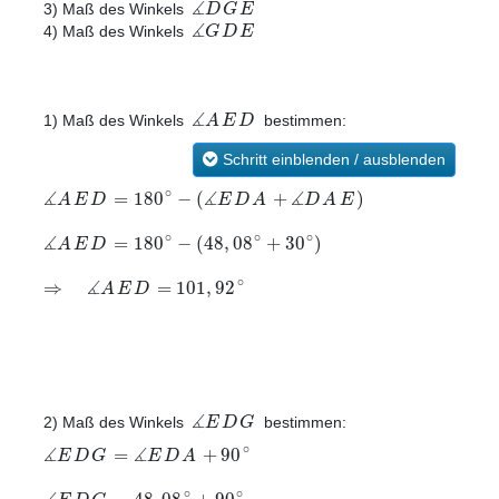
∡
D
G
E
3) Maß des Winkels
∡
G
D
E
4) Maß des Winkels
∡
A
E
D
1) Maß des Winkels
bestimmen:
Schritt einblenden / ausblenden
∡
∡
∡
∘
=
180
−
(
+
)
A
E
D
E
D
A
D
A
E
∡
∘
∘
∘
=
180
−
(
48
,
08
+
30
)
A
E
D
∡
∘
⇒
=
101
,
92
A
E
D
∡
E
D
G
2) Maß des Winkels
bestimmen:
∡
∡
∘
=
+
90
E
D
G
E
D
A
∘
∘