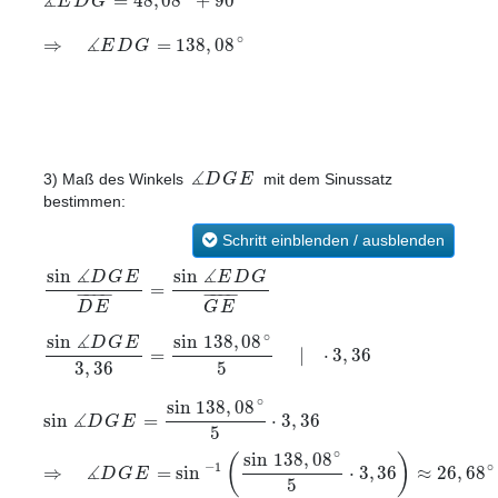
∡
=
48
,
08
+
90
E
D
G
∡
∘
⇒
=
138
,
08
E
D
G
∡
D
G
E
3) Maß des Winkels
mit dem Sinussatz
bestimmen:
Schritt einblenden / ausblenden
∡
∡
sin
sin
D
G
E
E
D
G
=
−
−
−
−
−
−
−
−
D
E
G
E
∡
∘
sin
138
,
08
sin
D
G
E
=
|
⋅
3
,
36
3
,
36
5
∘
sin
138
,
08
∡
sin
=
⋅
3
,
36
D
G
E
5
∘
sin
138
,
08
(
)
∡
−
1
∘
⇒
=
sin
⋅
3
,
36
≈
26
,
68
D
G
E
5