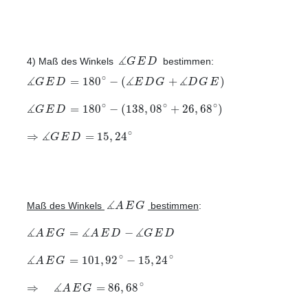
∡
G
E
D
4) Maß des Winkels
bestimmen:
∡
∡
∡
∘
=
180
−
(
+
)
G
E
D
E
D
G
D
G
E
∡
∘
∘
∘
=
180
−
(
138
,
08
+
26
,
68
)
G
E
D
∡
∘
⇒
=
15
,
24
G
E
D
∡
A
E
G
Maß des Winkels
bestimmen
:
∡
∡
∡
=
−
A
E
G
A
E
D
G
E
D
∡
∘
∘
=
101
,
92
−
15
,
24
A
E
G
∡
∘
⇒
=
86
,
68
A
E
G