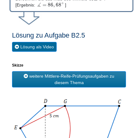
∡
∘
=
86
,
68
[Ergebnis:
]
Lösung zu Aufgabe B2.5
Lösung als Video
Skizze
weitere Mittlere-Reife-Prüfungsaufgaben zu
diesem Thema