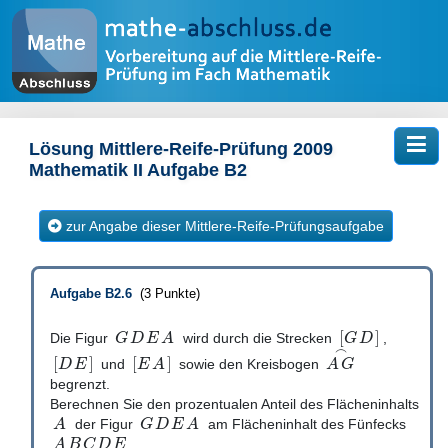
Tog
Lösung Mittlere-Reife-Prüfung 2009
Mathematik II Aufgabe B2
zur Angabe dieser Mittlere-Reife-Prüfungsaufgabe
Aufgabe B2.6
(3 Punkte)
[
]
G
D
E
A
G
D
Die Figur
wird durch die Strecken
,
⌢
[
]
[
]
D
E
E
A
A
G
und
sowie den Kreisbogen
begrenzt.
Berechnen Sie den prozentualen Anteil des Flächeninhalts
A
G
D
E
A
der Figur
am Flächeninhalt des Fünfecks
A
B
C
D
E
.