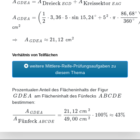
=
+
A
A
A
Dreieck
Kreissektor
G
D
E
A
E
G
D
E
A
G
∘
86
,
68
1
(
∘
2
=
⋅
3
,
36
⋅
5
⋅
sin
15
,
24
+
5
⋅
⋅
A
π
G
D
E
A
∘
2
360
2
cm
2
⇒
≈
21
,
12
A
cm
G
D
E
A
Verhältnis von Teilflächen
weitere Mittlere-Reife-Prüfungsaufgaben zu
diesem Thema
Prozentualen Anteil des Flächeninhalts der Figur
G
D
E
A
A
B
C
D
E
am Flächeninhalt des Fünfecks
bestimmen:
2
21
,
12
c
m
A
G
D
E
A
=
⋅
100
%
≈
43
%
49
,
00
2
A
c
m
Fünfeck
A
B
C
D
E