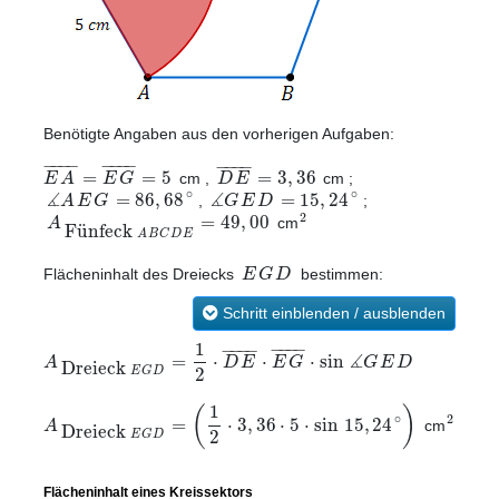
Benötigte Angaben aus den vorherigen Aufgaben:
−
−
−
−
−
−
−
−
−
−
−
−
=
=
5
=
3
,
36
E
A
E
G
D
E
cm ,
cm ;
∡
∡
∘
∘
=
86
,
68
=
15
,
24
A
E
G
G
E
D
,
;
2
=
49
,
00
A
cm
Fünfeck
A
B
C
D
E
E
G
D
Flächeninhalt des Dreiecks
bestimmen:
Schritt einblenden / ausblenden
1
−
−
−
−
−
−
−
−
∡
=
⋅
⋅
⋅
sin
A
D
E
E
G
G
E
D
Dreieck
2
E
G
D
1
(
)
∘
2
=
⋅
3
,
36
⋅
5
⋅
sin
15
,
24
A
Dreieck
cm
2
E
G
D
Flächeninhalt eines Kreissektors