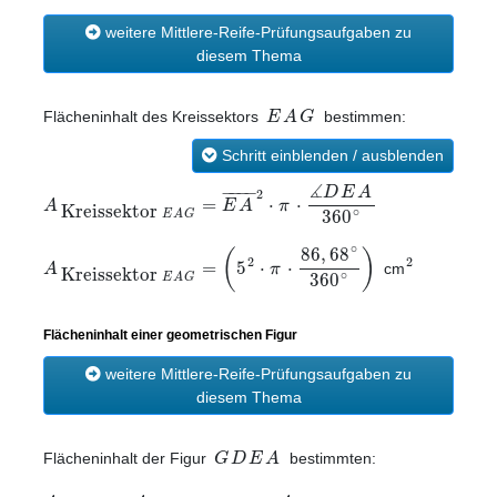
weitere Mittlere-Reife-Prüfungsaufgaben zu
diesem Thema
E
A
G
Flächeninhalt des Kreissektors
bestimmen:
Schritt einblenden / ausblenden
∡
−
−
−
−
D
E
A
2
=
⋅
⋅
A
E
A
π
Kreissektor
∘
360
E
A
G
∘
86
,
68
(
)
2
2
=
5
⋅
⋅
A
π
Kreissektor
cm
∘
360
E
A
G
Flächeninhalt einer geometrischen Figur
weitere Mittlere-Reife-Prüfungsaufgaben zu
diesem Thema
G
D
E
A
Flächeninhalt der Figur
bestimmten: