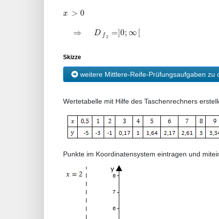
>
0
x
⇒
=
]
0
;
∞
[
D
f
2
Skizze
weitere Mittlere-Reife-Prüfungsaufgaben z
Wertetabelle mit Hilfe des Taschenrechners erstell
Punkte im Koordinatensystem eintragen und mitei