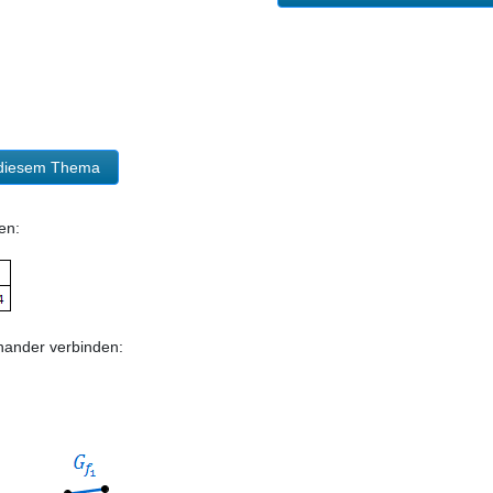
u diesem Thema
en:
nander verbinden: