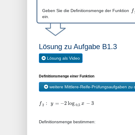
f
Geben Sie die Definitionsmenge der Funktion
ein.
Lösung zu Aufgabe B1.3
Lösung als Video
Definitionsmenge einer Funktion
weitere Mittlere-Reife-Prüfungsaufgaben z
:
=
−
2
log
−
3
f
y
x
2
0
,
5
Definitionsmenge bestimmen: