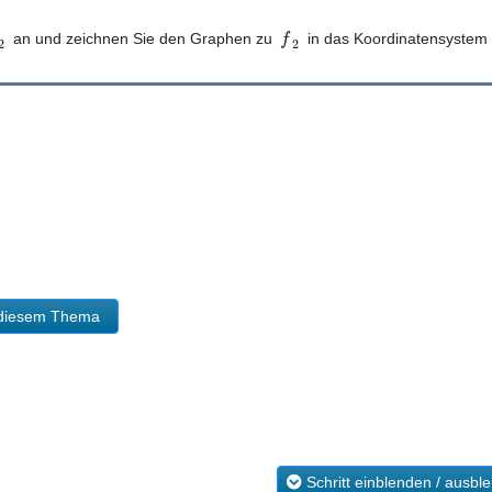
f
an und zeichnen Sie den Graphen zu
in das Koordinatensystem 
2
2
u diesem Thema
Schritt einblenden / ausbl