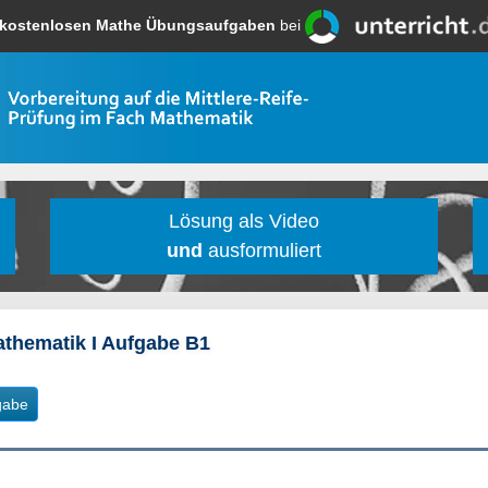
kostenlosen Mathe Übungsaufgaben
bei
Lösung als Video
und
ausformuliert
athematik I Aufgabe B1
gabe